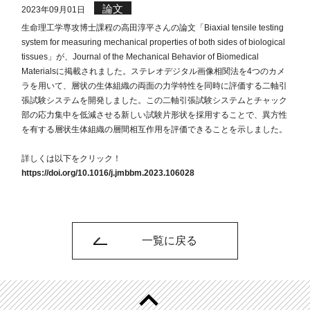
論文
2023年09月01日
生命理工学専攻博士課程の高田淳平さんの論文「Biaxial tensile testing
system for measuring mechanical properties of both sides of biological
tissues」が、Journal of the Mechanical Behavior of Biomedical
Materialsに掲載されました。ステレオデジタル画像相関法を4つのカメ
ラを用いて、層状の生体組織の両面の力学特性を同時に評価する二軸引
張試験システムを開発しました。この二軸引張試験システムとチャック
部の応力集中を低減させる新しい試験片形状を採用することで、異方性
を有する層状生体組織の層間相互作用を評価できることを示しました。
詳しくは以下をクリック！
https://doi.org/10.1016/j.jmbbm.2023.106028
一覧に戻る