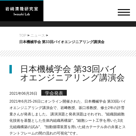
TOP
>
ニュース
>
日本機械学会 第33回バイオエンジニアリング講演会
日本機械学会 第33回バイ
オエンジニアリング講演会
学会発表
2021年06月26日
2021年6月25-26日にオンライン開催された、日本機械学会 第33回バイ
オエンジニアリング講演会で、岩﨑教授、坂口准教授、修士2年の許雪
童さんが発表しました。 講演演題と発表演題はそれぞれ、"組織脱細胞
化技術を基盤とした生体内組織再構築"、"細胞シート工学を用いた3次
元組織構築の試み"、 "拍動循環装置を用いた経カテーテル弁の弁葉とス
テントフレームの間の流れの可視化"です。