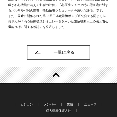
臓が右心機能に与える影響の評価」「心原性ショック時の冠血流に対す
るバルサルバ洞の影響：拍動循環シミュレータを用いた評価」です。
また、同時に開催された第33回日本定常流ポンプ研究会でも同じく塩
崎さんが「両心拍動循環シミュレータを用いた左室補助人工心臓と右心
機能指標に関する検討」を発表しました。
一覧に戻る
ビジョン
メンバー
業績
ニュース
個人情報保護方針