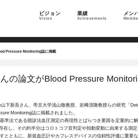
ビジョン
業績
メン
Vision
Achievements
Membe
ressure Monitoring誌に掲載
がBlood Pressure Monito
京大学浅山敬教授、岩﨑清隆教授らの研究「Determinants of variabi
Pressure Monitoring誌に掲載されました。
準法である聴診法血圧測定の再現性とばらつき要因を定量的に解析
動が存在し、その約半分はコロトコフ音判定や拍動変動に由来する測
すとともに、新規血圧計やカフレスデバイスの信頼性評価に重要