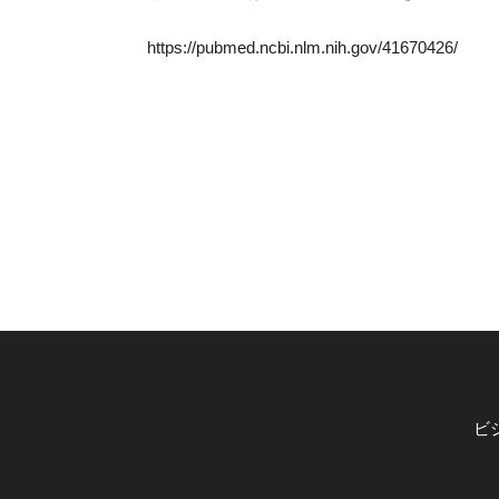
https://pubmed.ncbi.nlm.nih.gov/41670426/
ビ