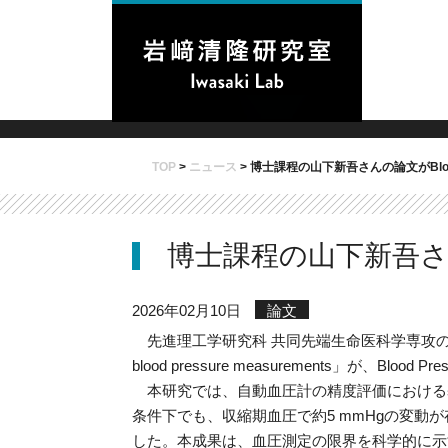
TOP
>
ニュース
>
博士課程の山下新吾さんの論文がBlood P
博士課程の山下新吾さんの論文
2026年02月10日
論文
先進理工学研究科 共同先端生命医科学専攻の山下新吾さん、帝
blood pressure measurements」が、Blood 
本研究では、自動血圧計の精度評価における基
条件下でも、収縮期血圧で約5 mmHgの変
した。本成果は、血圧測定の限界を科学的に示