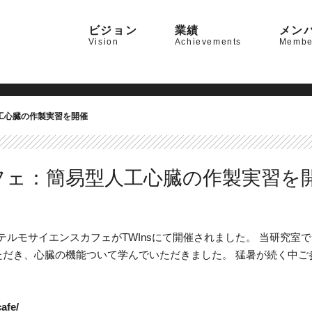
ビジョン
業績
メン
Vision
Achievements
Membe
工心臓の作製実習を開催
フェ：簡易型人工心臓の作製実習を
催のテルモサイエンスカフェがTWInsにて開催されました。 当研究
ただき、心臓の機能ついて学んでいただきました。 猛暑が続く中ご
afe/