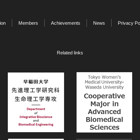
ion
Members
Achievements
News
Privacy Po
Related links