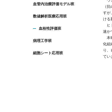
ウシ
血管内治療評価モデル班
（抗
すが
数値解析医療応用班
ける
ヒト
血栓性評価班
速か
本研
病理工学班
化組
り、
細胞シート応用班
てい