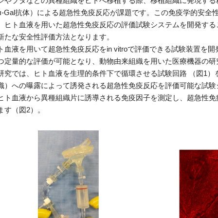
やブタなどの異種組織をヒトへ移植する際、移植組織に発現する糖鎖
α-Gal抗体）による超急性免疫反応が課題です。この免疫学的安
、ヒト血液を用いた超急性免疫反応の評価試験システムを開発する
新たな安全性評価方法となります。
血液を用いて超急性免疫反応をin vitroで評価できる試験装置
つ定量的な評価が可能となり、動物由来組織を用いた医療機器の研
究では、ヒト血液を生理的条件下で循環させる試験回路 （図1）
織）への曝露によって誘発される超急性免疫反応を評価可能な試験
ヒト血液から異種組織片に誘導される免疫因子を測定し、超急性免
ます（図2）。