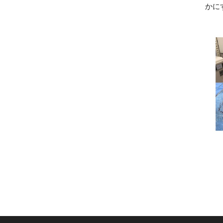
かに
図1