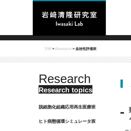
TOP
>
Research
>
血栓性評価班
Research
Research topics
脱細胞化組織応用再生医療班
ヒト病態循環シミュレータ班