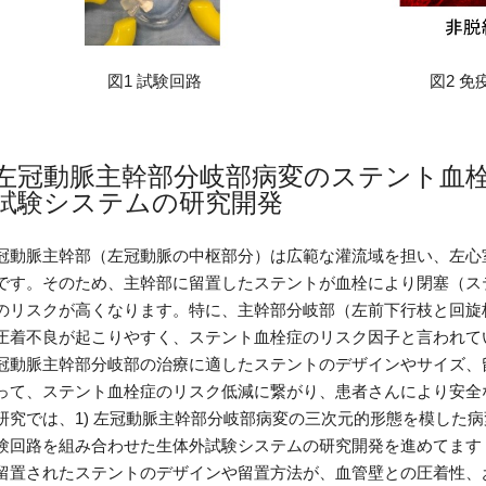
1 試験回路 図2 免疫蛍光染色(
左冠動脈主幹部分岐部病変のステント血
試験システムの研究開発
動脈主幹部（左冠動脈の中枢部分）は広範な灌流域を担い、左心室
です。そのため、主幹部に留置したステントが血栓により閉塞（ス
のリスクが高くなります。特に、主幹部分岐部（左前下行枝と回旋
圧着不良が起こりやすく、ステント血栓症のリスク因子と言われて
動脈主幹部分岐部の治療に適したステントのデザインやサイズ、
って、ステント血栓症のリスク低減に繋がり、患者さんにより安全
究では、1) 左冠動脈主幹部分岐部病変の三次元的形態を模した病変
験回路を組み合わせた生体外試験システムの研究開発を進めてます
留置されたステントのデザインや留置方法が、血管壁との圧着性、