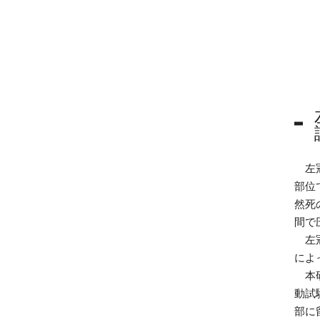
図
左冠
部位
然死
間で
左冠
によ
本研
動試
部に