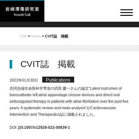
TOP
>
News
>
CVIT誌 掲載
CVIT誌 掲載
Publications
2022年01月30日
共同先端生命医科学専攻の武田 慶一さんの論文"Latest outcomes of
transcatheter left atrial appendage closure devices and direct oral
anticoagulant therapy in patients with atrial fibrillation over the past five
years: A systematic review and meta-analysis"がCardiovascular
Intervention and Therapeutics誌に掲載されました。
DOI:
|10.1007/s12928-022-00839-1