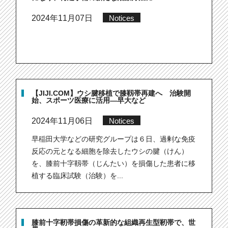
2024年11月07日
Notices
【JIJI.COM】ウシ腱移植で膝靱帯再建へ 治験開
始、スポーツ医療に活用―早大など
2024年11月06日
Notices
早稲田大学などの研究グループは６日、過剰な免疫
反応の元となる細胞を除去したウシの腱（けん）
を、膝前十字靱帯（じんたい）を損傷した患者に移
植する臨床試験（治験）を...
膝前十字靭帯損傷の革新的な組織再生型靭帯で、世