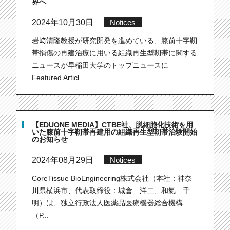
界へ
2024年10月30日
Notices
岩﨑清隆教授が研究開発を進めている、膝前十字靭
帯損傷の再建治療に用いる組織再生型靭帯に関する
ニュースが早稲田大学のトップニュースに
Featured Articl...
【EDUONE MEDIA】CTBE社、脱細胞化技術を用
いた膝前十字靭帯再建用の組織再生型靭帯治験開始
のお知らせ
2024年08月29日
Notices
CoreTissue BioEngineering株式会社（本社：神奈
川県横浜市、代表取締役：城倉 洋二、和氣 千
明）は、独立行政法人医薬品医療機器総合機構
（P...