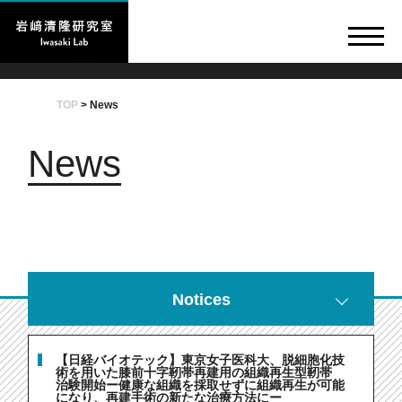
TOP
>
News
News
Notices
【日経バイオテック】東京女子医科大、脱細胞化技
術を用いた膝前十字靭帯再建用の組織再生型靭帯
治験開始ー健康な組織を採取せずに組織再生が可能
になり、再建手術の新たな治療方法にー