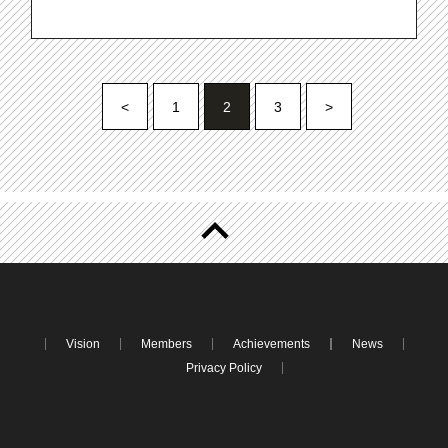
<
1
2
3
>
Vision
Members
Achievements
News
Privacy Policy