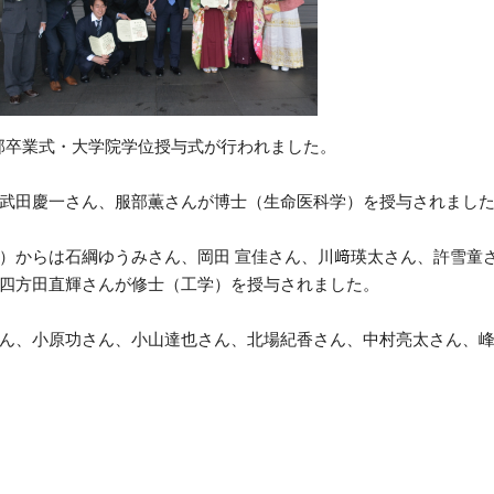
3月学部卒業式・大学院学位授与式が行われました。
武田慶一さん、服部薫さんが博士（生命医科学）を授与されまし
）からは石綱ゆうみさん、岡田 宣佳さん、川﨑瑛太さん、許雪童
四方田直輝さんが修士（工学）を授与されました。
ん、小原功さん、小山達也さん、北場紀香さん、中村亮太さん、