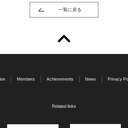
一覧に戻る
ion
Members
Achievements
News
Privacy Po
Related links