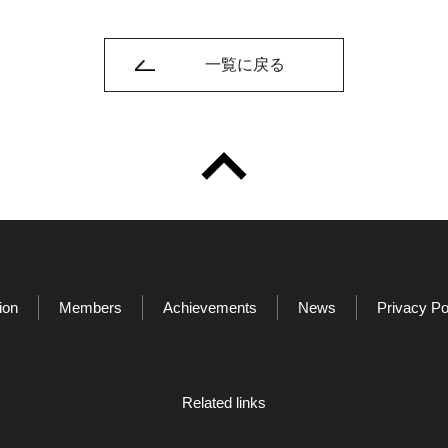
一覧に戻る
ion
Members
Achievements
News
Privacy Po
Related links