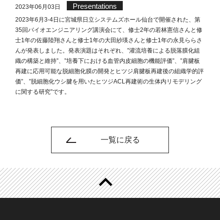
Presentations
2023年06月03日
2023年6月3-4日に宮城県日立システムズホール仙台で開催された、第
35回バイオエンジニアリング講演会にて、修士2年の若林憲信さんと修
士1年の佐藤陸翔さんと修士1年の大田紗瑛さんと修士1年の永見ららさ
んが発表しました。発表演題はそれぞれ、”灌流培養による脱落膜化組
織の構築と維持”、”培養下における血管内皮細胞の機能評価”、”肩腱板
再建に応用可能な脱細胞化膜の開発とヒツジ肩腱板再建後の組織学的評
価”、”脱細胞化ウシ腱を用いたヒツジACL再建術の生体内リモデリング
に関する研究”です。
一覧に戻る