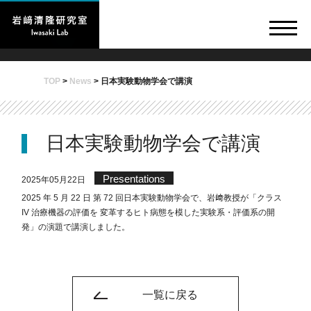
TOP
>
News
>
日本実験動物学会で講演
日本実験動物学会で講演
Presentations
2025年05月22日
2025 年 5 月 22 日 第 72 回日本実験動物学会で、岩﨑教授が「クラス
IV 治療機器の評価を 変革するヒト病態を模した実験系・評価系の開
発」の演題で講演しました。
一覧に戻る