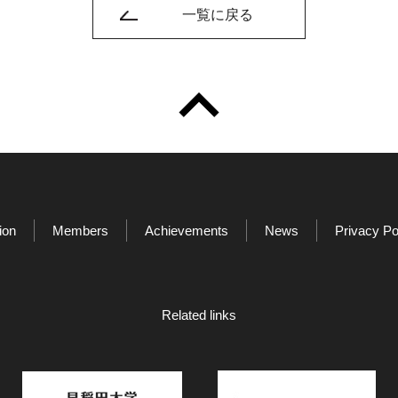
一覧に戻る
ion
Members
Achievements
News
Privacy Po
Related links