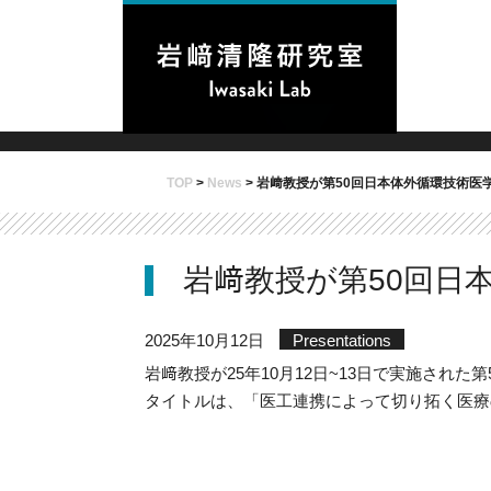
TOP
>
News
>
岩﨑教授が第50回日本体外循環技術医
岩﨑教授が第50回日
2025年10月12日
Presentations
岩﨑教授が25年10月12日~13日で実施され
タイトルは、「医工連携によって切り拓く医療