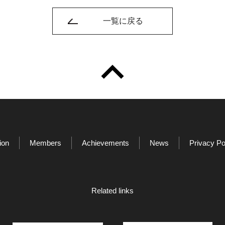
一覧に戻る
ion
Members
Achievements
News
Privacy Po
Related links