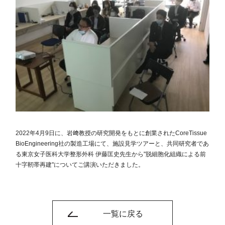
2022年4月9日に、岩﨑教授の研究開発をもとに創業されたCoreTissue
BioEngineering社の製造工場にて、施設見学ツアーと、共同研究者であ
る東京女子医科大学整形外科 伊藤匡史先生から"脱細胞化組織による前
十字靭帯再建"についてご講演いただきました。
一覧に戻る