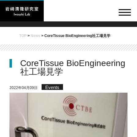
TOP
>
News
>
CoreTissue BioEngineering社工場見学
CoreTissue BioEngineering
社工場見学
Events
2022年04月09日