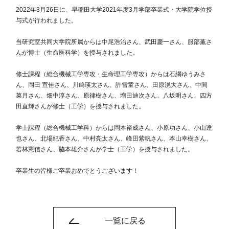
2022年3月26日に、早稲田大学2021年度3月学部卒業式・大学院学位授
与式が行われました。
当研究室共同大学院所属からは中尾浩治さん、武田慶一さん、服部薫さ
んが博士（生命医科学）を授与されました。
修士課程（総合機械工学専攻・生命理工学専攻）からは石綱ゆうみさ
ん、岡田 宣佳さん、川﨑瑛太さん、許雪童さん、田原滉大さん、中間
菜月さん、畑中淳さん、原律樹さん、増田迪次さん、八坂明さん、四方
田直輝さんが修士（工学）を授与されました。
学士課程（総合機械工学科）からは岡本裕成さん、小原功さん、小山達
也さん、北場紀香さん、中村亮太さん、峰田紫帆さん、本山幸樹さん、
若林憲信さん、脇本雄介さんが学士（工学）を授与されました。
卒業生の皆様ご卒業おめでとうございます！
一覧に戻る