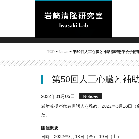
TOP
>
News
>
第50回人工心臓と補助循環懇話会学術
第50回人工心臓と補
2022年01月05日
Notices
岩﨑教授が代表世話人を務め、2022年3月18日
た。
開催概要
日時：2022年3月18日（金）-19日（土）