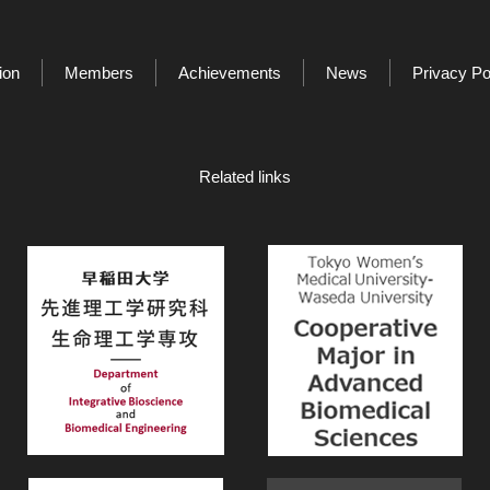
ion
Members
Achievements
News
Privacy Po
Related links