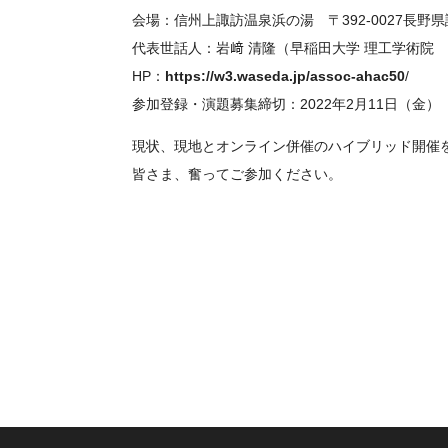
会場：信州上諏訪温泉浜の湯 〒392-0027長野県諏
代表世話人：岩﨑 清隆（早稲田大学 理工学術院
HP：
https://w3.waseda.jp/assoc-ahac50
/
参加登録・演題募集締切：2022年2月11日（金）
現状、現地とオンライン併催のハイブリッド開催を
皆さま、奮ってご参加ください。