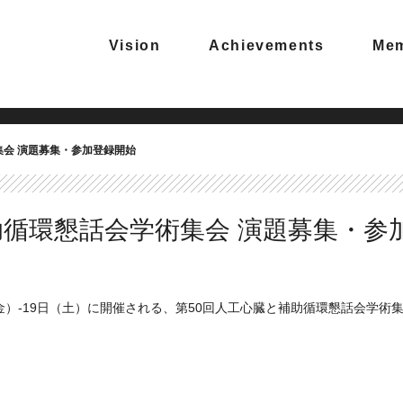
Vision
Achievements
Me
集会 演題募集・参加登録開始
助循環懇話会学術集会 演題募集・参
（金）-19日（土）に開催される、第50回人工心臓と補助循環懇話会学