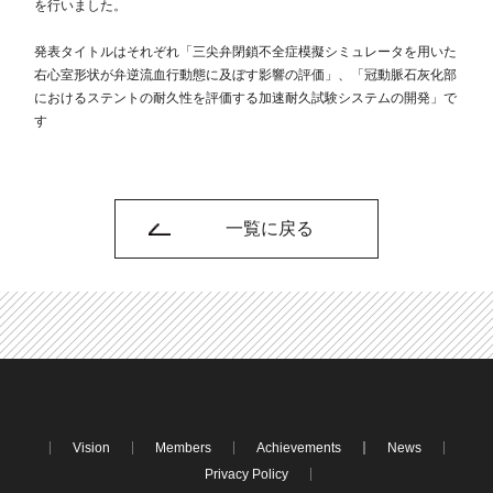
を行いました。
発表タイトルはそれぞれ「三尖弁閉鎖不全症模擬シミュレータを用いた
右心室形状が弁逆流血行動態に及ぼす影響の評価」、「冠動脈石灰化部
におけるステントの耐久性を評価する加速耐久試験システムの開発」で
す
一覧に戻る
Vision
Members
Achievements
News
Privacy Policy