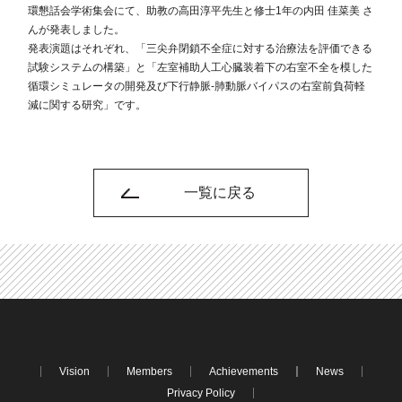
環懇話会学術集会にて、助教の高田淳平先生と修士1年の内田 佳菜美 さ
んが発表しました。
発表演題はそれぞれ、「三尖弁閉鎖不全症に対する治療法を評価できる
試験システムの構築」と「左室補助人工心臓装着下の右室不全を模した
循環シミュレータの開発及び下行静脈-肺動脈バイパスの右室前負荷軽
減に関する研究」です。
一覧に戻る
Vision
Members
Achievements
News
Privacy Policy