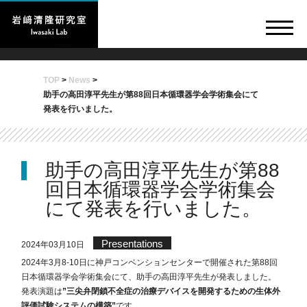
TOP
>
News
>
助手の高田淳平先生が第88回日本循環器学会学術集会にて
発表を行いました。
助手の高田淳平先生が第88
回日本循環器学会学術集会
にて発表を行いました。
Presentations
2024年03月10日
2024年3月8-10日に神戸コンベンションセンターで開催された第88回
日本循環器学会学術集会にて、助手の高田淳平先生が発表しました。
発表演題は
”三尖弁閉鎖不全症の治療デバイスを開発するための生体外
評価試験システムの構築”
です。