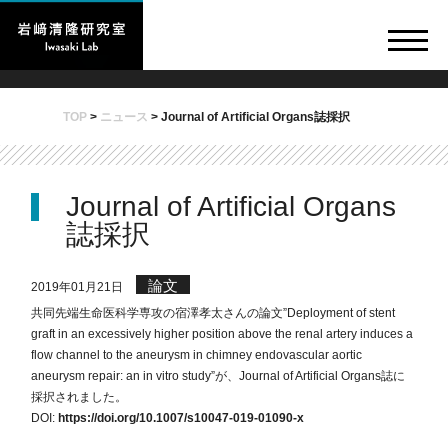
TOP
>
ニュース
>
Journal of Artificial Organs誌採択
Journal of Artificial Organs
誌採択
論文
2019年01月21日
共同先端生命医科学専攻の宿澤孝太さんの論文”Deployment of stent
graft in an excessively higher position above the renal artery induces a
flow channel to the aneurysm in chimney endovascular aortic
aneurysm repair: an in vitro study”が、Journal of Artificial Organs誌に
採択されました。
DOI:
https://doi.org/10.1007/s10047-019-01090-x