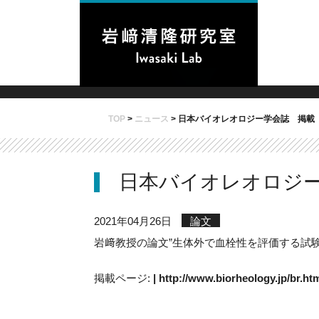
TOP
>
ニュース
>
日本バイオレオロジー学会誌 掲載
日本バイオレオロジ
2021年04月26日
論文
岩﨑教授の論文”生体外で血栓性を評価する試
掲載ページ:
| http://www.biorheology.jp/br.ht