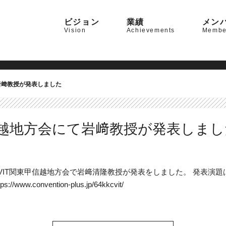
ビジョン
業績
メン
Vision
Achievements
Membe
て岩﨑教授が発表しました
甲信越地方会にて岩﨑教授が発表しま
 CVIT関東甲信越地方会で岩﨑清隆教授が発表をしました。 発表演題は「C
tps://www.convention-plus.jp/64kkcvit/