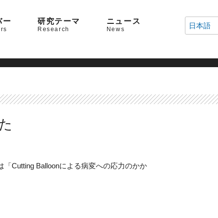
バー
研究テーマ
ニュース
日本語
rs
Research
News
した
utting Balloonによる病変への応力のかか