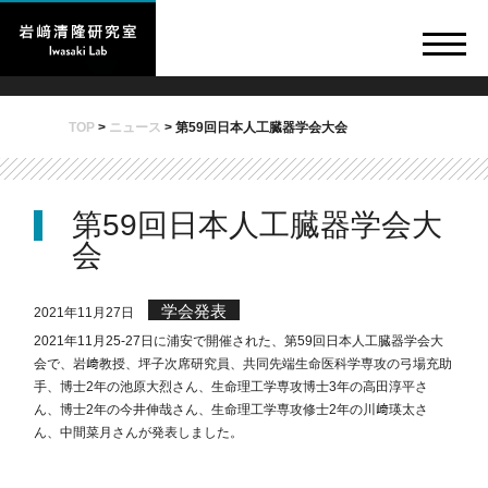
TOP
>
ニュース
>
第59回日本人工臓器学会大会
第59回日本人工臓器学会大
会
学会発表
2021年11月27日
2021年11月25‐27日に浦安で開催された、第59回日本人工臓器学会大
会で、岩﨑教授、坪子次席研究員、共同先端生命医科学専攻の弓場充助
手、博士2年の池原大烈さん、生命理工学専攻博士3年の高田淳平さ
ん、博士2年の今井伸哉さん、生命理工学専攻修士2年の川﨑瑛太さ
ん、中間菜月さんが発表しました。