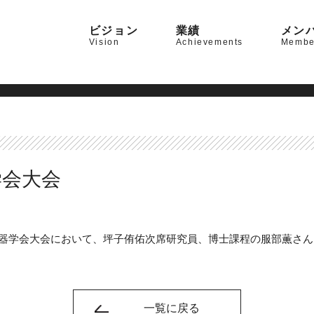
ビジョン
業績
メン
Vision
Achievements
Membe
学会大会
本人工臓器学会大会において、坪子侑佑次席研究員、博士課程の服部薫
一覧に戻る