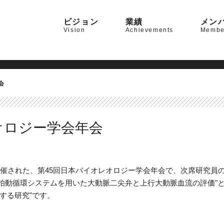
ビジョン
業績
メン
Vision
Achievements
Membe
会
オロジー学会年会
スで開催された、第45回日本バイオレオロジー学会年会で、次席研究
応型拍動循環システムを用いた大動脈二尖弁と上行大動脈血流の評価"
する研究"です。