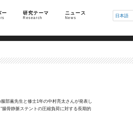
バー
研究テーマ
ニュース
日本語
rs
Research
News
員の服部薫先生と修士1年の中村亮太さんが発表し
と"腸骨静脈ステントの圧縮負荷に対する長期的