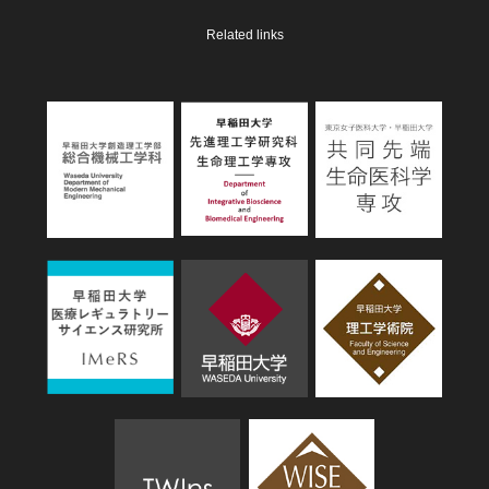
Related links