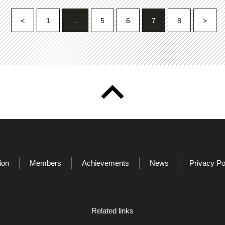
<
1
…
5
6
7
8
>
ion
Members
Achievements
News
Privacy Po
Related links