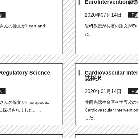
EuroIntervention
s
2020年07月14日
Pub
の論文がHeart and
岩﨑教授が共著の論文がEuroI
た。
 Regulatory Science
Cardiovascular Inte
誌採択
s
2020年01月14日
Pub
論文がTherapeutic
共同先端生命医科学専攻の
ence誌に採択されました。...
Cardiovascular Interve
した。...