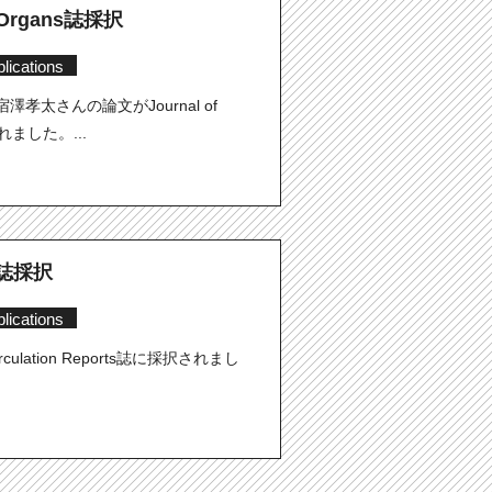
ial Organs誌採択
lications
孝太さんの論文がJournal of
択されました。...
ts誌採択
lications
lation Reports誌に採択されまし