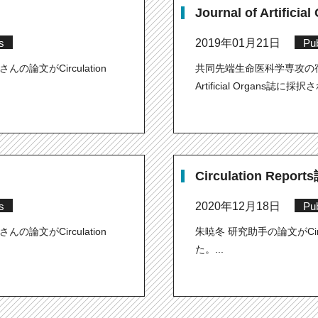
Journal of Artific
s
2019年01月21日
Pub
論文がCirculation
共同先端生命医科学専攻の宿澤
Artificial Organs誌に採
Circulation Repor
s
2020年12月18日
Pub
論文がCirculation
朱暁冬 研究助手の論文がCircu
た。...