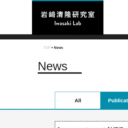
TOP
>
News
News
All
Publica