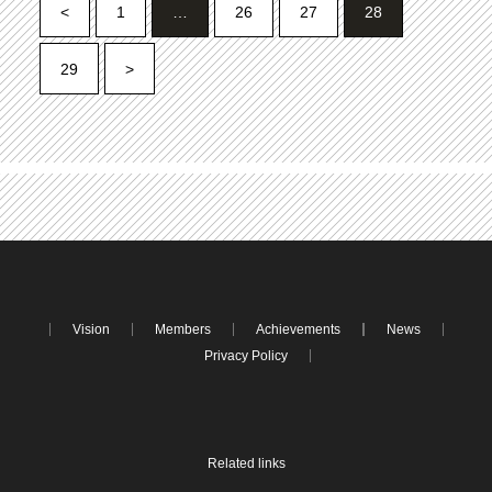
<
1
…
26
27
28
29
>
Vision
Members
Achievements
News
Privacy Policy
Related links