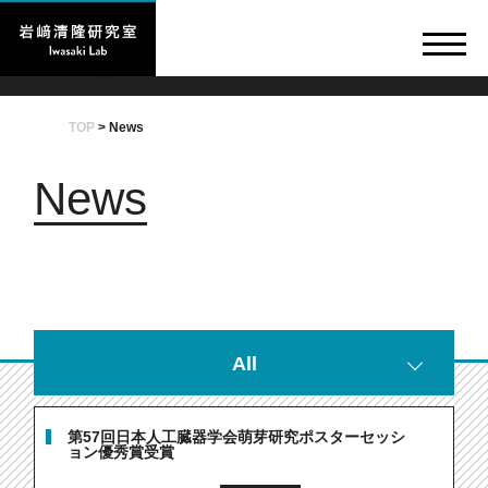
TOP
>
News
News
All
第57回日本人工臓器学会萌芽研究ポスターセッシ
ョン優秀賞受賞