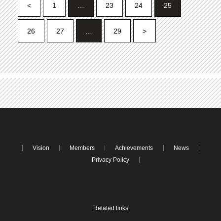
<
1
…
23
24
25
26
27
…
29
>
Vision
Members
Achievements
News
Privacy Policy
Related links